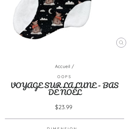
FE
(E
Accueil
/
OOPS
VOYAGE SUR LA LUNE - BAS
DE NOËL
Prix
$23.99
régulier
DIMENSION