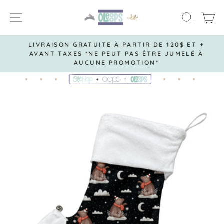
Passer
NAVIGATION
RECH
P
au
contenu
LIVRAISON GRATUITE À PARTIR DE 120$ ET +
AVANT TAXES *NE PEUT PAS ÊTRE JUMELÉ À
Diaporama
AUCUNE PROMOTION*
Pause