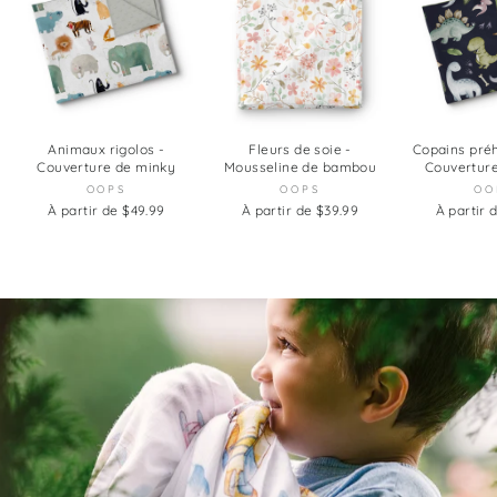
Animaux rigolos -
Fleurs de soie -
Copains préh
Couverture de minky
Mousseline de bambou
Couvertur
OOPS
OOPS
OO
À partir de $49.99
À partir de $39.99
À partir 