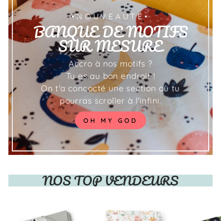
•NOUVEAUTÉ•
BANQUE DE MOTIFS
SUR MESURE
Accro à nos motifs ?
Tu es au bon endroit !
On t'a concocté une section où tu
pourras scroller à l'infini.
OH MY GOD
NOS TOP VENDEURS