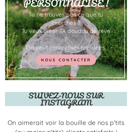
PERSONNALISE !
Tu ne trouves pas ce que tu
cherches ?
Tu veux créer TA doudou de rêve
?
On peut concrétiser tes idées.
NOUS CONTACTER
SUIVEZ-NOUS SUR
INSTAGRAM
On aimerait voir la bouille de nos p'tits
(ou moins p'tits) clients satisfaits !