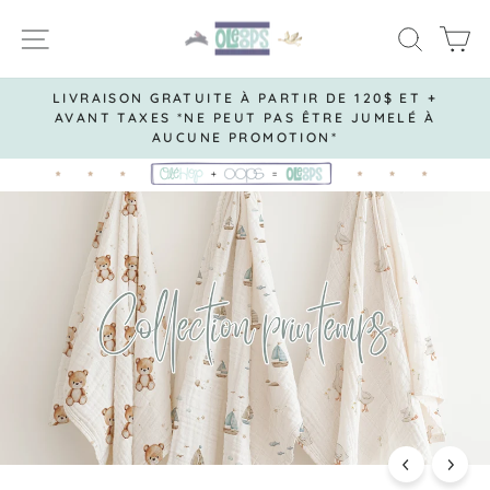
Passer
OLEOOPS
NAVIGATION
RECH
P
au
contenu
LIVRAISON GRATUITE À PARTIR DE 120$ ET +
AVANT TAXES *NE PEUT PAS ÊTRE JUMELÉ À
Diaporama
AUCUNE PROMOTION*
Pause