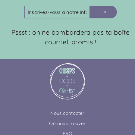
INSCRIVEZ-
S'INSCRIRE
VOUS
À
NOTRE
Pssst : on ne bombardera pas ta boîte
INFOLETTRE
courriel, promis !
Nous contacter
Où nous trouver
FAQ