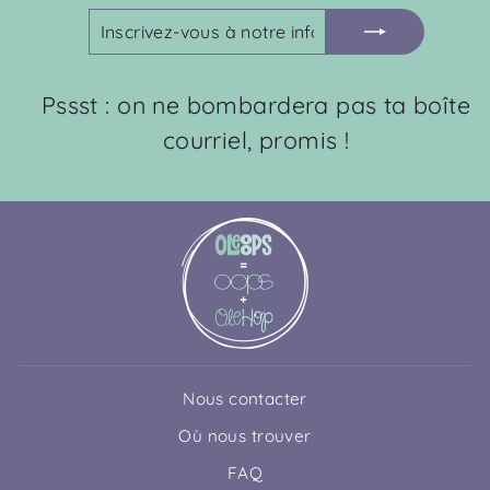
INSCRIVEZ-
S'INSCRIRE
VOUS
À
NOTRE
Pssst : on ne bombardera pas ta boîte
INFOLETTRE
courriel, promis !
Nous contacter
Où nous trouver
FAQ