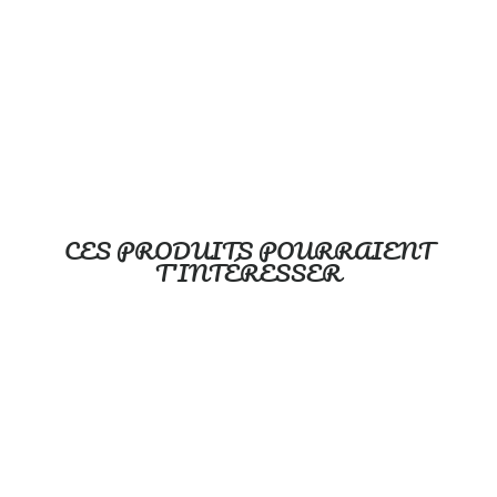
OOPS
$19.99
CES PRODUITS POURRAIENT
T'INTÉRESSER