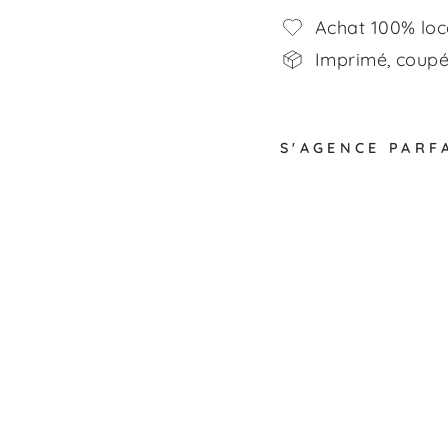
Achat 100% loc
Imprimé, coupé,
S'AGENCE PARF
P
l
a
n
è
t
e
s
s
o