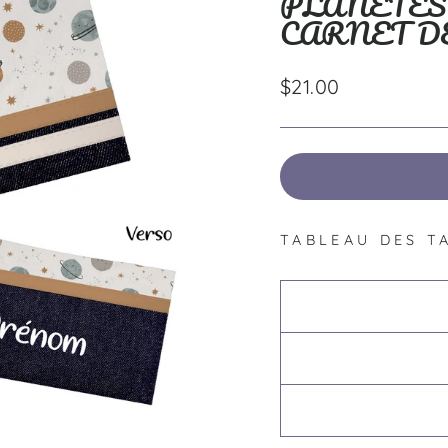
PLANÈTES
CARNET D
Prix
$21.00
régulier
TABLEAU DES T