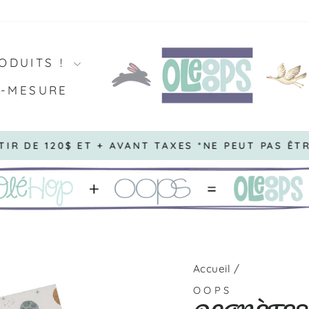
ODUITS !
R-MESURE
R DE 120$ ET + AVANT TAXES *NE PEUT PAS ÊTRE
Diaporama
Pause
Accueil
/
OOPS