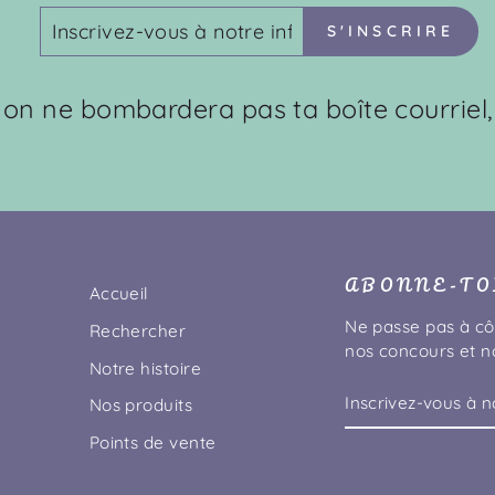
INSCRIVEZ-
S'INSCRIRE
S'INSCRIRE
VOUS
À
NOTRE
: on ne bombardera pas ta boîte courriel,
INFOLETTRE
ABONNE-TOI
Accueil
Ne passe pas à cô
Rechercher
nos concours et no
Notre histoire
INSCRIVEZ-
S'INSCRIRE
Nos produits
VOUS
À
Points de vente
NOTRE
INFOLETTRE