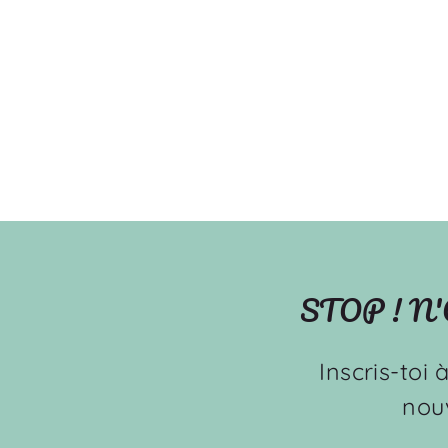
de santé
OOPS
$21.00
STOP ! N
Inscris-toi 
nou