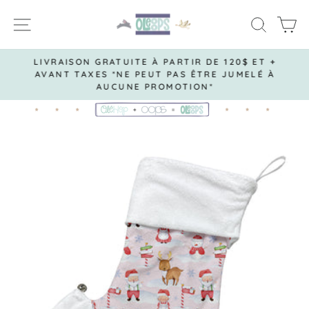
Passer
NAVIGATION
RECH
P
au
contenu
LIVRAISON GRATUITE À PARTIR DE 120$ ET +
AVANT TAXES *NE PEUT PAS ÊTRE JUMELÉ À
Diaporama
AUCUNE PROMOTION*
Pause