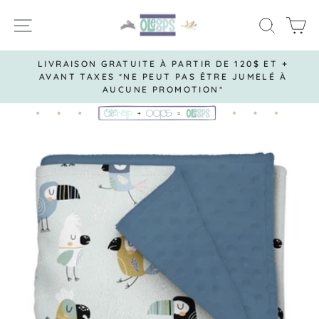
Passer
NAVIGATION
RECH
P
au
contenu
LIVRAISON GRATUITE À PARTIR DE 120$ ET +
AVANT TAXES *NE PEUT PAS ÊTRE JUMELÉ À
Diaporama
AUCUNE PROMOTION*
Pause