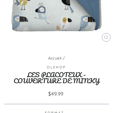
FE
(E
Accueil
/
OLEHOP
LES PLACOTEUX -
COUVERTURE DE MINKY
Prix
$49.99
régulier
FORMAT