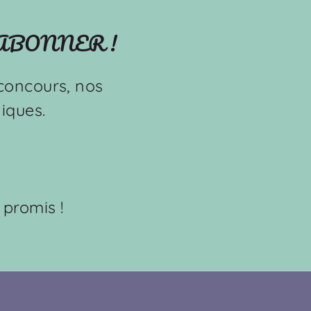
'ABONNER !
s concours, nos
iques.
 promis !