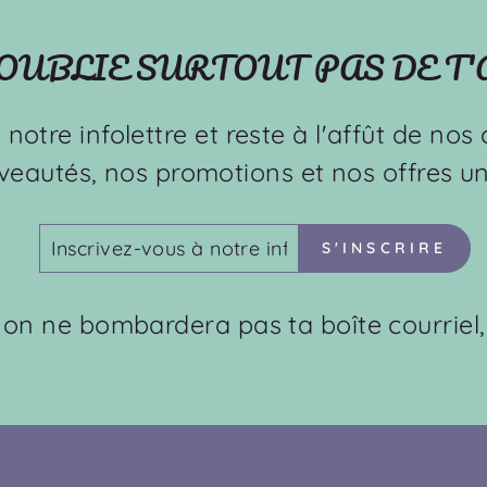
'OUBLIE SURTOUT PAS DE T
à notre infolettre et reste à l'affût de no
veautés, nos promotions et nos offres un
INSCRIVEZ-
S'INSCRIRE
S'INSCRIRE
VOUS
À
NOTRE
: on ne bombardera pas ta boîte courriel,
INFOLETTRE