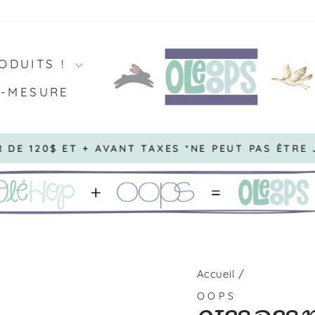
ODUITS !
R-MESURE
R DE 120$ ET + AVANT TAXES *NE PEUT PAS ÊTRE
Diaporama
Pause
Accueil
/
OOPS