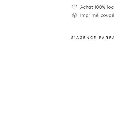
Achat 100% loc
Imprimé, coupé,
S'AGENCE PARF
O
i
e
s
d
e
s
n
e
i