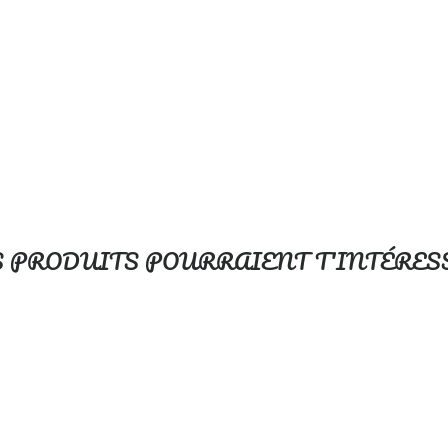
$19.99
S PRODUITS POURRAIENT T'INTÉRES