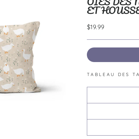
OIES DES 
ET HOUSS
Prix
$19.99
régulier
TABLEAU DES T