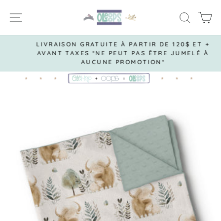
Passer
NAVIGATION
RECH
P
au
contenu
LIVRAISON GRATUITE À PARTIR DE 120$ ET +
AVANT TAXES *NE PEUT PAS ÊTRE JUMELÉ À
Diaporama
AUCUNE PROMOTION*
Pause