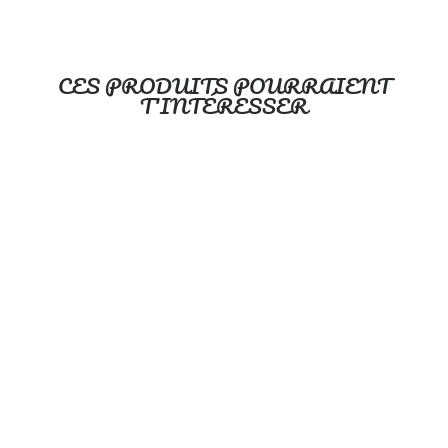
CES PRODUITS POURRAIENT
T'INTÉRESSER
Maman et bébé vaches
highland - Couverture de
minky
OOPS
À partir de $49.99