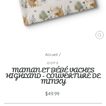
FE
(E
Accueil
/
OOPS
MAMAN ET BÉBÉ VACHES
HIGHLAND - COUVERTURE DE
MINKY
Prix
$49.99
régulier