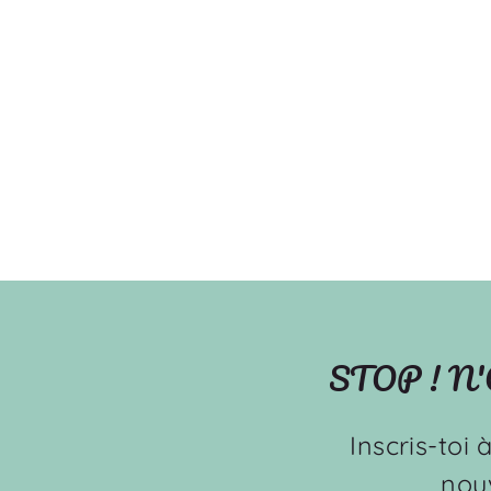
Licornes dorées (rose) - Serviette
de plage en microfibre
OOPS
À partir de $39.99
STOP ! N
Inscris-toi 
nou