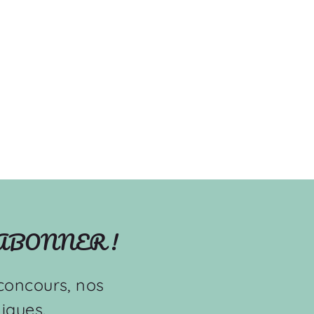
'ABONNER !
s concours, nos
iques.