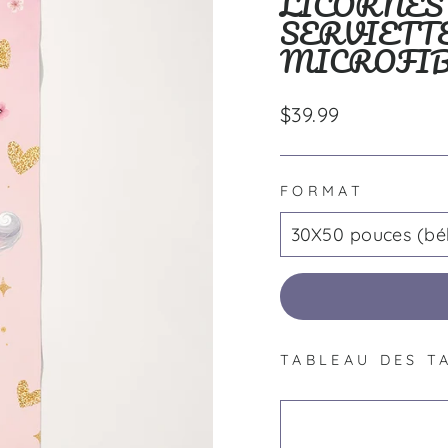
LICORNES 
SERVIETTE
MICROFI
Prix
$39.99
régulier
FORMAT
TABLEAU DES T