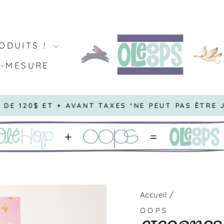
ODUITS !
R-MESURE
R DE 120$ ET + AVANT TAXES *NE PEUT PAS ÊTRE
Diaporama
Pause
Accueil
/
OOPS