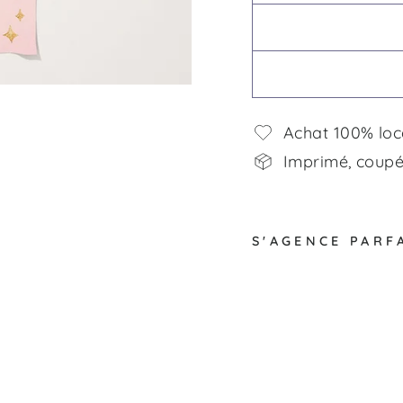
Achat 100% loc
Imprimé, coupé,
S'AGENCE PARF
L
i
c
o
r
n