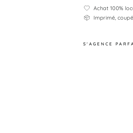
Achat 100% loc
Imprimé, coupé,
S'AGENCE PARF
L
a
p
i
n
s
m
i
g
n