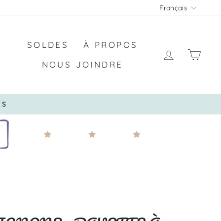
LANGU
Français
SOLDES
À PROPOS
SE CON
PAN
NOUS JOINDRE
E JUMELÉ À AUCUNE PROMOTION*