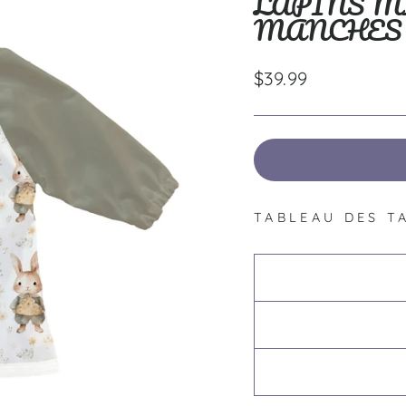
LAPINS M
MANCHES
Prix
$39.99
régulier
TABLEAU DES T