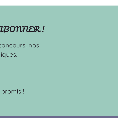
'ABONNER !
s concours, nos
iques.
 promis !