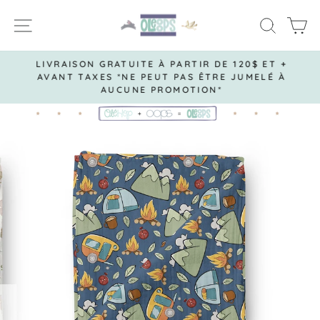
Passer
NAVIGATION
RECH
P
au
contenu
LIVRAISON GRATUITE À PARTIR DE 120$ ET +
AVANT TAXES *NE PEUT PAS ÊTRE JUMELÉ À
Diaporama
AUCUNE PROMOTION*
Pause