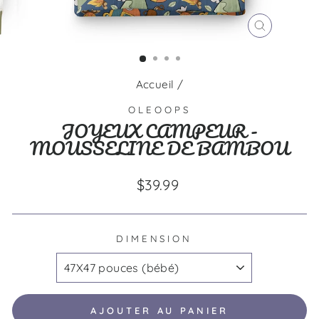
FERMER
(ESC)
Accueil
/
OLEOOPS
JOYEUX CAMPEUR -
MOUSSELINE DE BAMBOU
Prix
$39.99
régulier
DIMENSION
AJOUTER AU PANIER