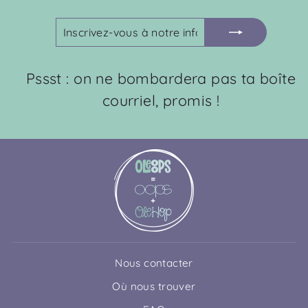
INSCRIVEZ-
S'INSCRIRE
VOUS
À
NOTRE
Pssst : on ne bombardera pas ta boîte
INFOLETTRE
courriel, promis !
Nous contacter
Où nous trouver