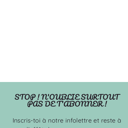
Crème de fruits -
Couverture de minky
OLEHOP
À partir de $49.99
STOP ! N'OUBLIE SURTOUT
PAS DE T'ABONNER !
Inscris-toi à notre infolettre et reste à