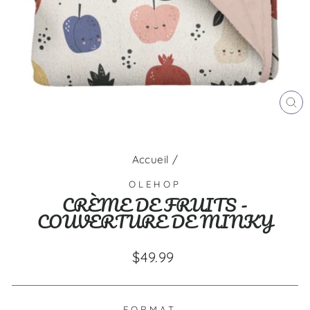
FE
(E
Accueil
/
OLEHOP
CRÈME DE FRUITS -
COUVERTURE DE MINKY
Prix
$49.99
régulier
FORMAT