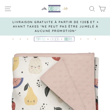
Passer
NAVIGATION
RECH
P
au
contenu
LIVRAISON GRATUITE À PARTIR DE 120$ ET +
AVANT TAXES *NE PEUT PAS ÊTRE JUMELÉ À
Diaporama
AUCUNE PROMOTION*
Pause