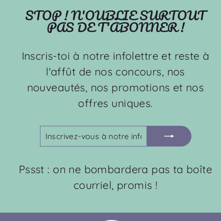
STOP ! N'OUBLIE SURTOUT
PAS DE T'ABONNER !
Inscris-toi à notre infolettre et reste à
l'affût de nos concours, nos
nouveautés, nos promotions et nos
offres uniques.
INSCRIVEZ-
S'INSCRIRE
VOUS
À
NOTRE
Pssst : on ne bombardera pas ta boîte
INFOLETTRE
courriel, promis !