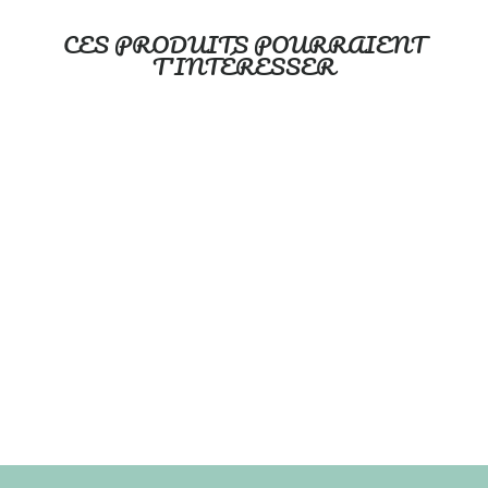
CES PRODUITS POURRAIENT
T'INTÉRESSER
Dodo félin - couvre-lit
pour enfant
OLEHOP
$174.99