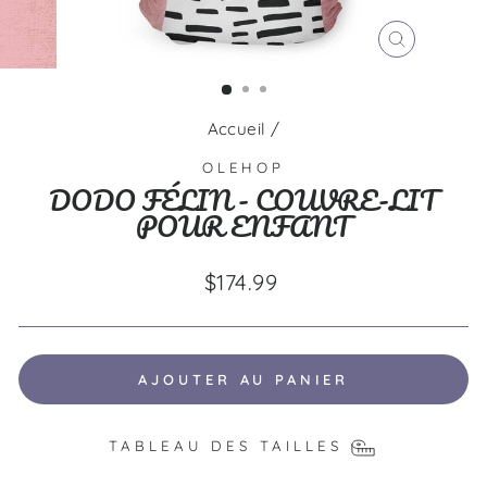
FERMER
(ESC)
Accueil
/
OLEHOP
DODO FÉLIN - COUVRE-LIT
POUR ENFANT
Prix
$174.99
régulier
AJOUTER AU PANIER
TABLEAU DES TAILLES