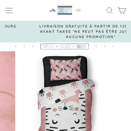
Passer
NAVIGATION
RECH
P
au
contenu
LIVRAISON GRATUITE À PARTIR DE 120$ ET +
AVANT TAXES *NE PEUT PAS ÊTRE JUMELÉ À
Diaporama
AUCUNE PROMOTION*
Pause