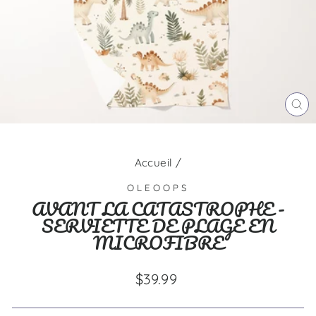
FE
(E
Accueil
/
OLEOOPS
AVANT LA CATASTROPHE -
SERVIETTE DE PLAGE EN
MICROFIBRE
Prix
$39.99
régulier