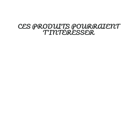
CES PRODUITS POURRAIENT
T'INTÉRESSER
Avant la catastrophe -
Serviette de plage en
microfibre
OLEOOPS
À partir de $39.99