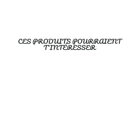
CES PRODUITS POURRAIENT
T'INTÉRESSER
Dans la brousse - Protège
carnet de santé
OOPS
$21.00