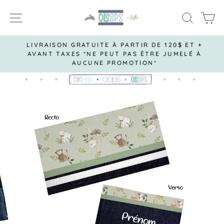
Passer
NAVIGATION
RECH
P
au
contenu
LIVRAISON GRATUITE À PARTIR DE 120$ ET +
AVANT TAXES *NE PEUT PAS ÊTRE JUMELÉ À
Diaporama
AUCUNE PROMOTION*
Pause