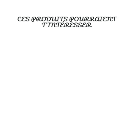
CES PRODUITS POURRAIENT
T'INTÉRESSER
Éléphants fleuris -
couvre-lit pour bébé
OLEHOP
$100.00