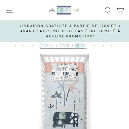
Passer
NAVIGATION
RECH
P
au
contenu
LIVRAISON GRATUITE À PARTIR DE 120$ ET +
AVANT TAXES *NE PEUT PAS ÊTRE JUMELÉ À
Diaporama
AUCUNE PROMOTION*
Pause