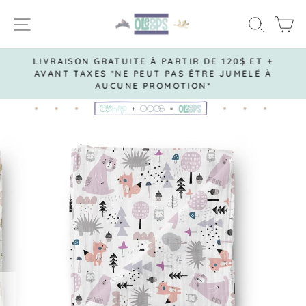
Passer
NAVIGATION
RECH
P
au
contenu
LIVRAISON GRATUITE À PARTIR DE 120$ ET +
AVANT TAXES *NE PEUT PAS ÊTRE JUMELÉ À
Diaporama
AUCUNE PROMOTION*
Pause