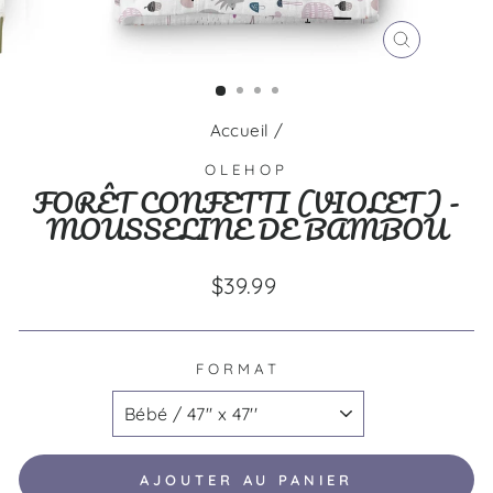
FERMER
(ESC)
Accueil
/
OLEHOP
FORÊT CONFETTI (VIOLET) -
MOUSSELINE DE BAMBOU
Prix
$39.99
régulier
FORMAT
AJOUTER AU PANIER