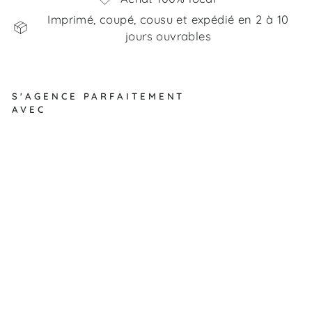
Imprimé, coupé, cousu et expédié en 2 à 10
jours ouvrables
S'AGENCE PARFAITEMENT
AVEC
Ch
ie
n
po
lic
ier
-
Co
uv
ert
ur