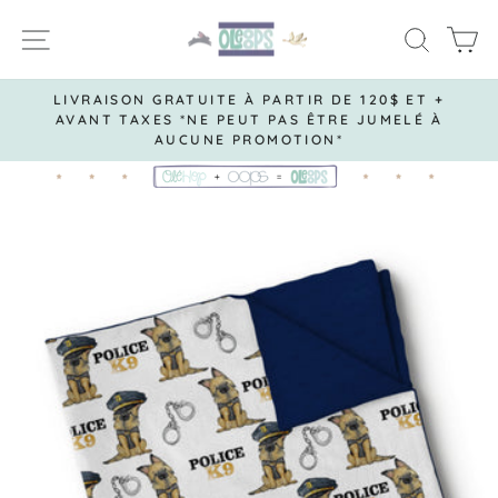
Passer
NAVIGATION
RECH
P
au
contenu
LIVRAISON GRATUITE À PARTIR DE 120$ ET +
AVANT TAXES *NE PEUT PAS ÊTRE JUMELÉ À
Diaporama
AUCUNE PROMOTION*
Pause