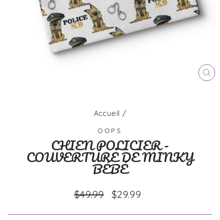
FE
(E
Accueil
/
OOPS
CHIEN POLICIER -
COUVERTURE DE MINKY
BÉBÉ
Prix
Prix
$49.99
$29.99
régulier
réduit