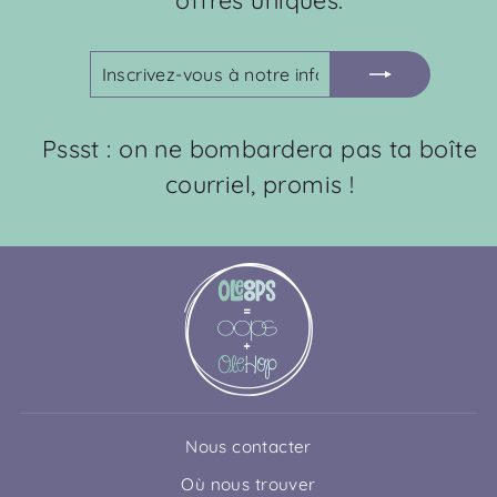
INSCRIVEZ-
S'INSCRIRE
VOUS
À
NOTRE
Pssst : on ne bombardera pas ta boîte
INFOLETTRE
courriel, promis !
Nous contacter
Où nous trouver