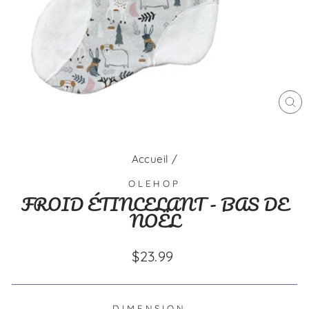
FE
(E
Accueil
/
OLEHOP
FROID ÉTINCELANT - BAS DE
NOËL
Prix
$23.99
régulier
DIMENSION