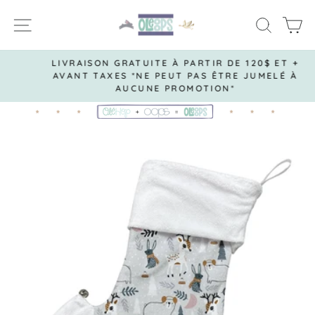
Passer
NAVIGATION
RECH
P
au
contenu
LIVRAISON GRATUITE À PARTIR DE 120$ ET +
AVANT TAXES *NE PEUT PAS ÊTRE JUMELÉ À
Diaporama
AUCUNE PROMOTION*
Pause