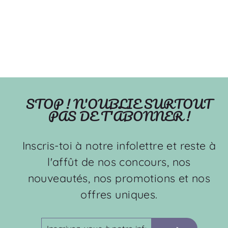
Mousseline de bambou
OLEHOP
À partir de $39.99
STOP ! N'OUBLIE SURTOUT
PAS DE T'ABONNER !
Inscris-toi à notre infolettre et reste à
l'affût de nos concours, nos
nouveautés, nos promotions et nos
offres uniques.
INSCRIVEZ-
S'INSCRIRE