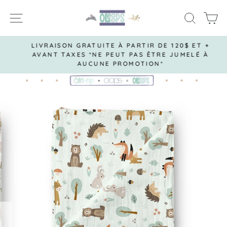
Passer
NAVIGATION
RECH
P
au
contenu
LIVRAISON GRATUITE À PARTIR DE 120$ ET +
AVANT TAXES *NE PEUT PAS ÊTRE JUMELÉ À
Diaporama
AUCUNE PROMOTION*
Pause