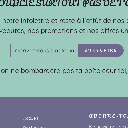
'OUBLIE SURTOUT PAS DE T
à notre infolettre et reste à l'affût de no
veautés, nos promotions et nos offres un
INSCRIVEZ-
S'INSCRIRE
S'INSCRIRE
VOUS
À
NOTRE
: on ne bombardera pas ta boîte courriel,
INFOLETTRE
ABONNE-TOI
Accueil
Ne passe pas à cô
Rechercher