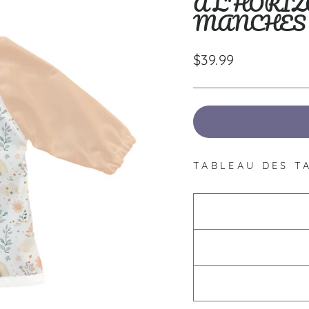
À L'HORIZ
MANCHES
Prix
$39.99
régulier
TABLEAU DES T