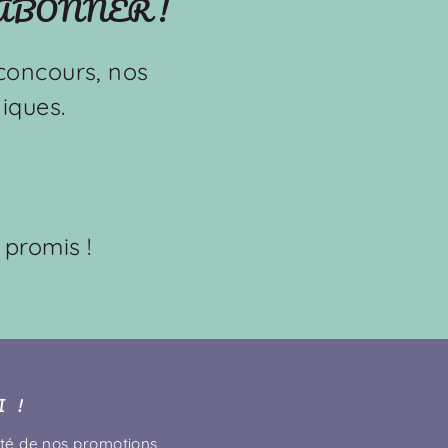
'ABONNER !
s concours, nos
iques.
 promis !
 !
té de nos promotions,