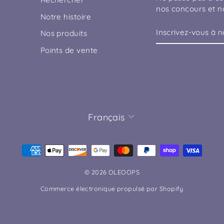
nos concours et no
Notre histoire
INSCRIVEZ-
S'INSCRIRE
Nos produits
VOUS
À
Points de vente
NOTRE
INFOLETTRE
LANGUE
Français
© 2026 OLEOOPS
Commerce électronique propulsé par Shopify