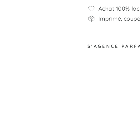
Achat 100% loc
Imprimé, coupé,
S'AGENCE PARF
À
l
'
h
o
r
i
z
o
n