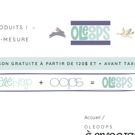
ODUITS !
R-MESURE
R DE 120$ ET + AVANT TAXES *NE PEUT PAS ÊTRE
Diaporama
Pause
Accueil
/
OLEOOPS