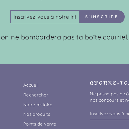
INSCRIVEZ-
S'INSCRIRE
S'INSCRIRE
VOUS
À
NOTRE
: on ne bombardera pas ta boîte courriel,
INFOLETTRE
ABONNE-TOI
Accueil
Ne passe pas à cô
Rechercher
nos concours et no
Notre histoire
INSCRIVEZ-
S'INSCRIRE
Nos produits
VOUS
À
Points de vente
NOTRE