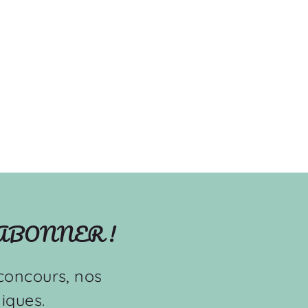
'ABONNER !
s concours, nos
iques.