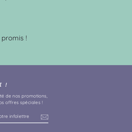
 promis !
 !
té de nos promotions,
s offres spéciales !