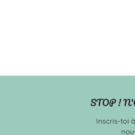
Animaux rigolos - Couverture de
minky
OOPS
À partir de $49.99
STOP ! N
Inscris-toi 
nou