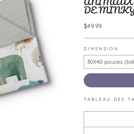
ANIMAUX 
DE MINK
Prix
$49.99
régulier
DIMENSION
TABLEAU DES T