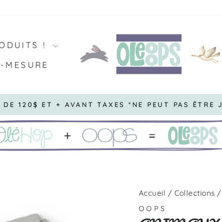
ODUITS !
R-MESURE
DÉLAI DE FABRICATION DE 3 À 10 JOURS OUV
Diaporama
Pause
Accueil
/
Collections
/
OOPS