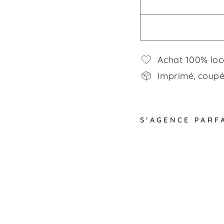
Achat 100% loc
Imprimé, coupé,
S'AGENCE PARF
A
n
i
m
a
u
x